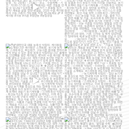
대한민국 대표 농축산 박람회, 케이팜을 소
[훑어보는
농업 관련 소식 : "기술과 사람이
개합니다!
만드는 새로운 농업"]
...
케이팜은
...
13
5
23
10
[2026 수원케이팜] SUWON KFARM
[훑어보는
농업 관련 소식 : "더 나은 농업,
2026
OFFICIAL TRAILER
...
더 나은 미래"]