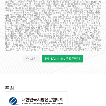
이
...
7
5
15
5
더 보기
kfarm_live 팔로우하기!
주최