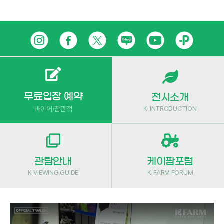
Skip
인
페
트
네
유
카
to
content
스
이
위
이
튜
카
타
스
터
버
브
오
그
북
블
톡
무료입장 예약
전시소개
K-INTRODUCTION
바이어/참관객
램
로
플
그
러
스
관람안내
케이팜포럼
친
K-VIEWING GUIDE
K-FARM FORUM
구