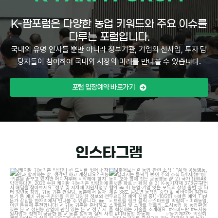
K-팜포럼은 다양한 농업 키워드와 주요 이슈를
다루는 포럼입니다.
국내외 유명 인사들 뿐만 아니라 정부기관, 기업의 신사업, 투자 담
당자들이 참여하여 국내외 시장의 미래를 만나볼 수 있습니다.
포럼 입장예약 바로가기
인스타그램
[케이팜 귀농귀촌 박람회]
도시를 벗어나
[훑어보는
농업 관련 소식 : "AI와 공동영농,
자연과 함께하는 삶, 생각만 하고 계셨나요?
...
달라지는 들녘"]
이
...
4
4
12
2