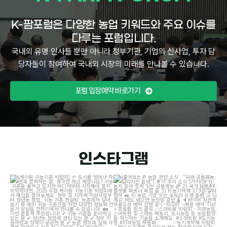
K-팜포럼은 다양한 농업 키워드와 주요 이슈를
다루는 포럼입니다.
국내외 유명 인사들 뿐만 아니라 정부기관, 기업의 신사업, 투자 담
당자들이 참여하여 국내외 시장의 미래를 만나볼 수 있습니다.
포럼 입장예약 바로가기
인스타그램
[케이팜 귀농귀촌 박람회]
도시를 벗어나
[훑어보는
농업 관련 소식 : "AI와 공동영농,
자연과 함께하는 삶, 생각만 하고 계셨나요?
...
달라지는 들녘"]
이
...
4
4
12
2