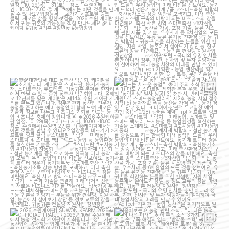
대한민국 대표 농축산 박람회, 케이팜을 소
[훑어보는
농업 관련 소식 : "기술과 사람이
개합니다!
만드는 새로운 농업"]
...
케이팜은
...
13
5
23
10
[2026 수원케이팜] SUWON KFARM
[훑어보는
농업 관련 소식 : "더 나은 농업,
2026
OFFICIAL TRAILER
...
더 나은 미래"]