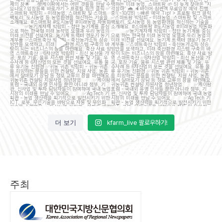
이
...
7
5
15
5
더 보기
kfarm_live 팔로우하기!
주최