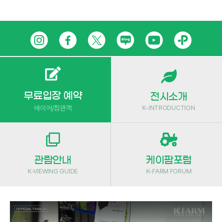
Skip
인
페
트
네
유
카
to
content
스
이
위
이
튜
카
타
스
터
버
브
오
그
북
블
톡
무료입장 예약
전시소개
K-INTRODUCTION
바이어/참관객
램
로
플
그
러
스
관람안내
케이팜포럼
친
K-VIEWING GUIDE
K-FARM FORUM
구