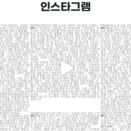
인스타그램
"AI와 공동영농, 달라지
대한민국 대표 농축산 박람회, 케이팜을 소개합니
[훑어보는
농업 관련
]
다!
새
케이팜은
...
2
23
10
N KFARM 2026
[훑어보는
농업 관련 소식 : "농촌과 일상, AI로 스마
[2026 충청케이
AILER
...
트해지다"]
...
20일 