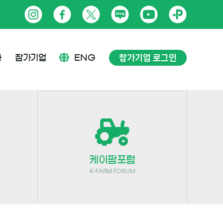
인
페
트
네
유
카
스
이
위
이
튜
카
타
스
터
버
브
오
참가기업 로그인
사
참가기업
ENG
그
북
블
톡
램
로
플
그
러
스
친
케이팜포럼
구
K-FARM FORUM