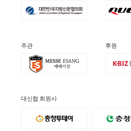
주관
후원
대신협 회원사