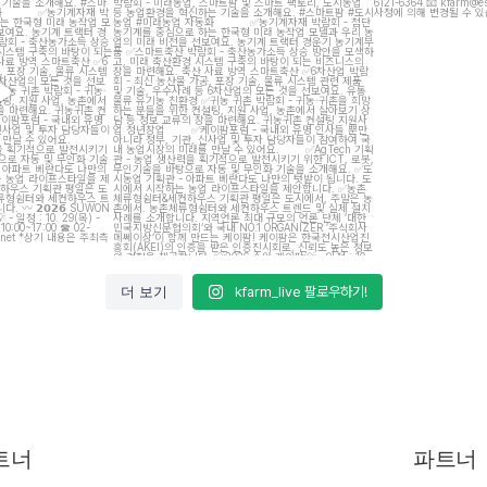
7
13
5
더 보기
kfarm_live 팔로우하기!
트너
파트너