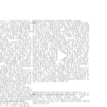
 소식 : "기술과 사람이 만드는
[2026 수원케이팜] SUWON KFARM 2026
로운 농업"]
OFFICIAL TRAILER
...
...
7
5
13
5
팜 - DAY3 현장 공개
]
케이팜과 농업기술박람회 동시관람 가능합니다
터요일! 농·축산
...
𝟮𝟬𝟮𝟲
...