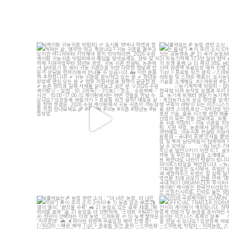
[케이팜 귀농귀촌 박람회]
도시를 벗어나 자연과 함
[훑어보는
농업 관련 소식 : 
께하는 삶, 생각만 하고 계셨나요?
...
는 들녘"
이
...
4
4
12
[훑어보는
농업 관련 소식 : "더 나은 농업, 더 나은
[2026 수원케이팜] SUWO
미래"]
OFFICIAL TR
이
...