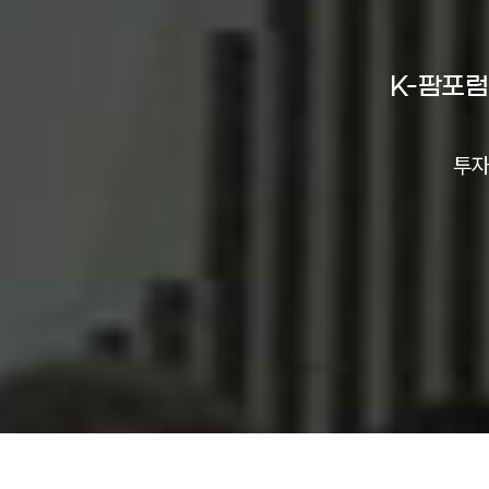
K-팜포럼
투자