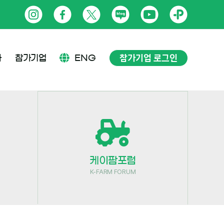
인
페
트
네
유
카
스
이
위
이
튜
카
타
스
터
버
브
오
참가기업 로그인
사
참가기업
ENG
그
북
블
톡
램
로
플
그
러
스
친
케이팜포럼
구
K-FARM FORUM