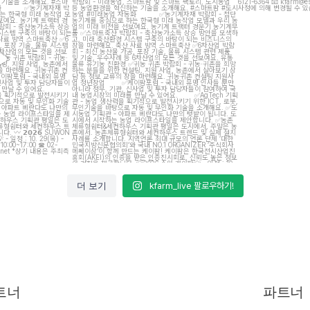
7
13
5
더 보기
kfarm_live 팔로우하기!
트너
파트너