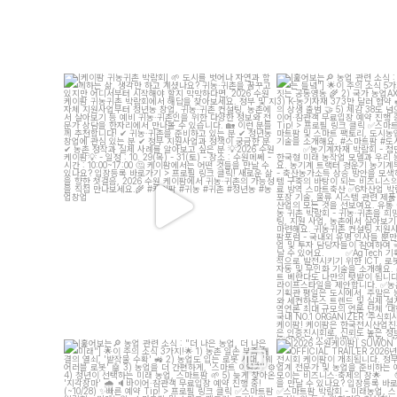
[케이팜 귀농귀촌 박람회]
도시를 벗어나 자연과 함
[훑어보는
농업 관련 소식 : 
께하는 삶, 생각만 하고 계셨나요?
...
는 들녘"
이
...
4
4
12
[훑어보는
농업 관련 소식 : "더 나은 농업, 더 나은
[2026 수원케이팜] SUWO
미래"]
OFFICIAL TR
이
...