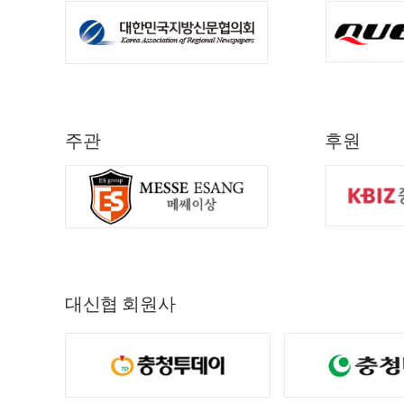
주관
후원
대신협 회원사