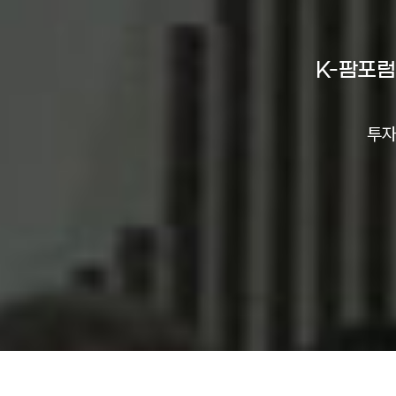
K-팜포럼
투자