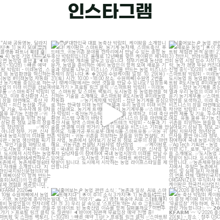
인스타그램
"AI와 공동영농, 달라지
대한민국 대표 농축산 박람회, 케이팜을 소개합니
[훑어보는
농업 관련
]
다!
새
케이팜은
...
2
23
10
N KFARM 2026
[훑어보는
농업 관련 소식 : "농촌과 일상, AI로 스마
[2026 충청케이
AILER
...
트해지다"]
...
20일 