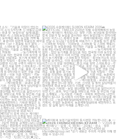
 소식 : "기술과 사람이 만드는
[2026 수원케이팜] SUWON KFARM 2026
로운 농업"]
OFFICIAL TRAILER
...
...
7
5
13
5
팜 - DAY3 현장 공개
]
케이팜과 농업기술박람회 동시관람 가능합니다
터요일! 농·축산
...
𝟮𝟬𝟮𝟲
...