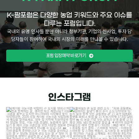
K-팜포럼은 다양한 농업 키워드와 주요 이슈를
다루는 포럼입니다.
국내외 유명 인사들 뿐만 아니라 정부기관, 기업의 신사업, 투자 담
당자들이 참여하여 국내외 시장의 미래를 만나볼 수 있습니다.
포럼 입장예약 바로가기
인스타그램
[케이팜 귀농귀촌 박람회]
도시를 벗어나
[훑어보는
농업 관련 소식 : "AI와 공동영농,
자연과 함께하는 삶, 생각만 하고 계셨나요?
...
달라지는 들녘"]
이
...
4
4
12
2