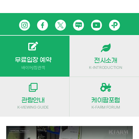
Skip
인
페
트
네
유
카
to
content
스
이
위
이
튜
카
타
스
터
버
브
오
그
북
블
톡
무료입장 예약
전시소개
K-INTRODUCTION
바이어/참관객
램
로
플
그
러
스
관람안내
케이팜포럼
친
K-VIEWING GUIDE
K-FARM FORUM
구