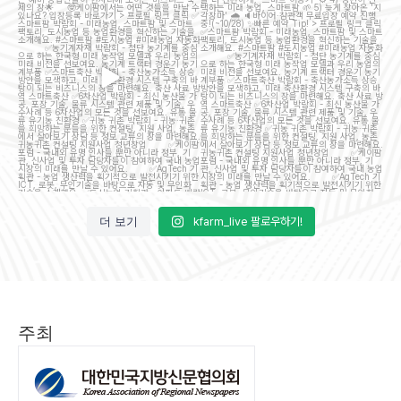
이
...
7
5
15
5
더 보기
kfarm_live 팔로우하기!
주최