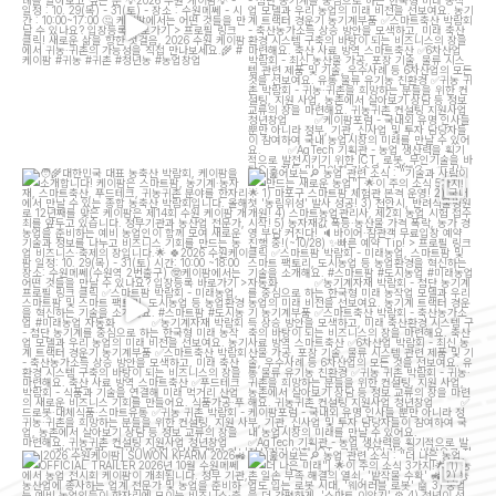
대한민국 대표 농축산 박람회, 케이팜을 소
[훑어보는
농업 관련 소식 : "기술과 사람이
개합니다!
만드는 새로운 농업"]
...
케이팜은
...
13
5
23
10
[2026 수원케이팜] SUWON KFARM
[훑어보는
농업 관련 소식 : "더 나은 농업,
2026
OFFICIAL TRAILER
...
더 나은 미래"]