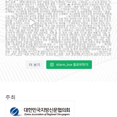
이
...
7
5
15
5
더 보기
kfarm_live 팔로우하기!
주최