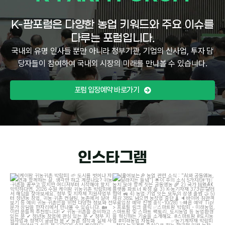
K-팜포럼은 다양한 농업 키워드와 주요 이슈를
다루는 포럼입니다.
국내외 유명 인사들 뿐만 아니라 정부기관, 기업의 신사업, 투자 담
당자들이 참여하여 국내외 시장의 미래를 만나볼 수 있습니다.
포럼 입장예약 바로가기
인스타그램
[케이팜 귀농귀촌 박람회]
도시를 벗어나
[훑어보는
농업 관련 소식 : "AI와 공동영농,
자연과 함께하는 삶, 생각만 하고 계셨나요?
...
달라지는 들녘"]
이
...
4
4
12
2