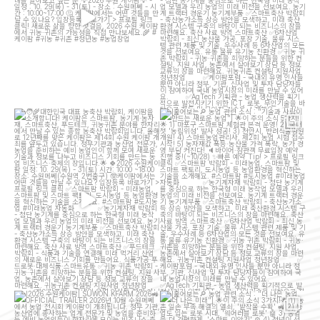
대한민국 대표 농축산 박람회, 케이팜을 소
[훑어보는
농업 관련 소식 : "기술과 사람이
개합니다!
만드는 새로운 농업"]
...
케이팜은
...
13
5
23
10
[2026 수원케이팜] SUWON KFARM
[훑어보는
농업 관련 소식 : "더 나은 농업,
2026
OFFICIAL TRAILER
...
더 나은 미래"]