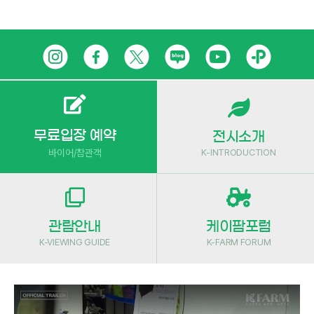
Skip
인
페
트
네
유
카
to
content
스
이
위
이
튜
카
타
스
터
버
브
오
그
북
블
톡
무료입장 예약
전시소개
K-INTRODUCTION
바이어/참관객
램
로
플
그
러
스
관람안내
케이팜포럼
친
K-VIEWING GUIDE
K-FARM FORUM
구