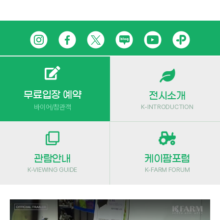
Skip
인
페
트
네
유
카
to
content
스
이
위
이
튜
카
타
스
터
버
브
오
그
북
블
톡
무료입장 예약
전시소개
K-INTRODUCTION
바이어/참관객
램
로
플
그
러
스
관람안내
케이팜포럼
친
K-VIEWING GUIDE
K-FARM FORUM
구