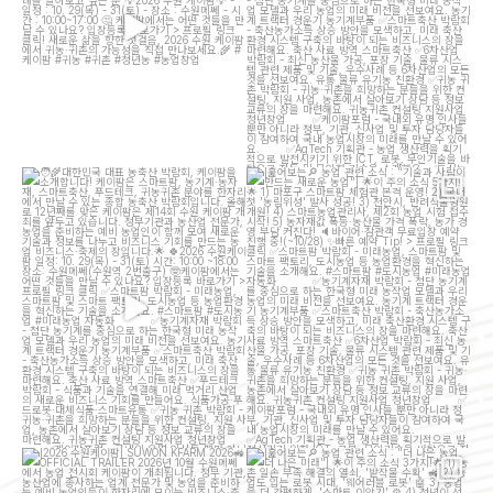
대한민국 대표 농축산 박람회, 케이팜을 소
[훑어보는
농업 관련 소식 : "기술과 사람이
개합니다!
만드는 새로운 농업"]
...
케이팜은
...
13
5
23
10
[2026 수원케이팜] SUWON KFARM
[훑어보는
농업 관련 소식 : "더 나은 농업,
2026
OFFICIAL TRAILER
...
더 나은 미래"]