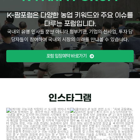
K-팜포럼은 다양한 농업 키워드와 주요 이슈를
다루는 포럼입니다.
국내외 유명 인사들 뿐만 아니라 정부기관, 기업의 신사업, 투자 담
당자들이 참여하여 국내외 시장의 미래를 만나볼 수 있습니다.
포럼 입장예약 바로가기
인스타그램
[케이팜 귀농귀촌 박람회]
도시를 벗어나
[훑어보는
농업 관련 소식 : "AI와 공동영농,
자연과 함께하는 삶, 생각만 하고 계셨나요?
...
달라지는 들녘"]
이
...
4
4
12
2