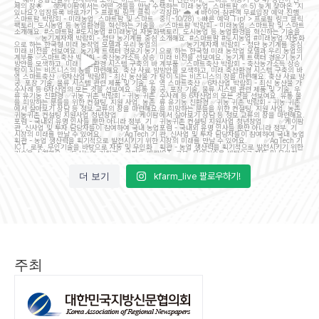
이
...
7
5
15
5
더 보기
kfarm_live 팔로우하기!
주최