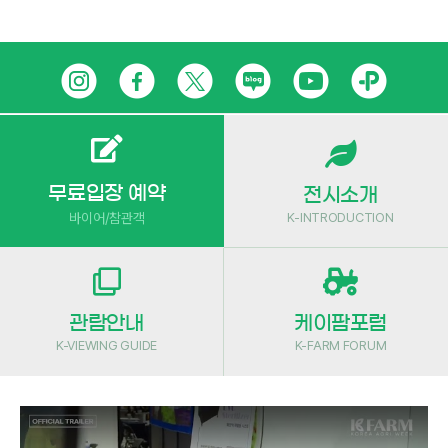
Skip
인
페
트
네
유
카
to
content
스
이
위
이
튜
카
타
스
터
버
브
오
그
북
블
톡
무료입장 예약
전시소개
K-INTRODUCTION
바이어/참관객
램
로
플
그
러
스
관람안내
케이팜포럼
친
K-VIEWING GUIDE
K-FARM FORUM
구