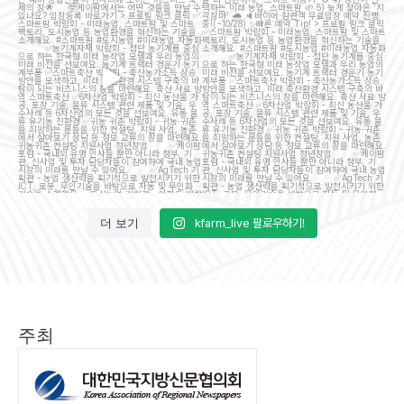
이
...
7
5
15
5
더 보기
kfarm_live 팔로우하기!
주최