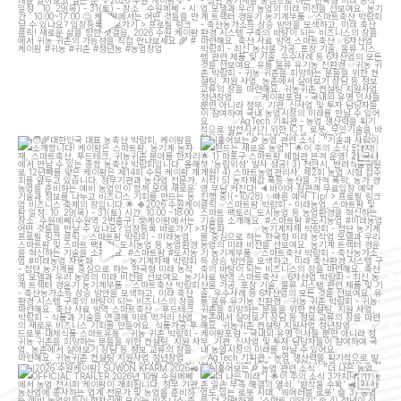
대한민국 대표 농축산 박람회, 케이팜을 소
[훑어보는
농업 관련 소식 : "기술과 사람이
개합니다!
만드는 새로운 농업"]
...
케이팜은
...
13
5
23
10
[2026 수원케이팜] SUWON KFARM
[훑어보는
농업 관련 소식 : "더 나은 농업,
2026
OFFICIAL TRAILER
...
더 나은 미래"]