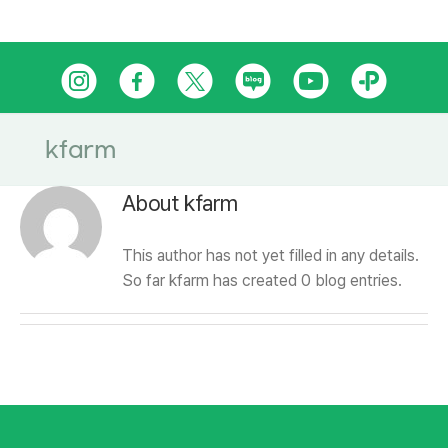
Skip
인
페
트
네
유
카
to
content
스
이
위
이
튜
카
타
스
터
버
브
오
kfarm
그
북
블
톡
About
kfarm
램
로
플
This author has not yet filled in any details.
그
러
So far kfarm has created 0 blog entries.
스
친
구