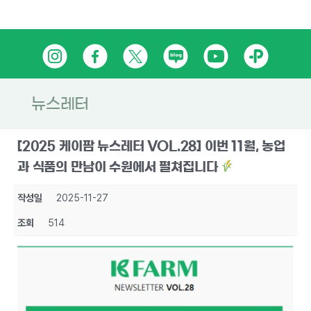
Skip
인
페
트
네
유
카
to
content
스
이
위
이
튜
카
타
스
터
버
브
오
뉴스레터
그
북
블
톡
[2025 케이팜 뉴스레터 VOL.28] 이번 11월, 농업
램
로
플
과 식품의 만남이 수원에서 펼쳐집니다
그
러
작성일
2025-11-27
스
조회
514
친
구