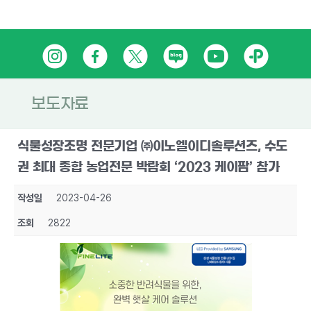
Skip
인
페
트
네
유
카
to
content
스
이
위
이
튜
카
타
스
터
버
브
오
보도자료
그
북
블
톡
식물성장조명 전문기업 ㈜이노엘이디솔루션즈, 수도
램
로
플
권 최대 종합 농업전문 박람회 ‘2023 케이팜’ 참가
그
러
작성일
2023-04-26
스
조회
2822
친
구