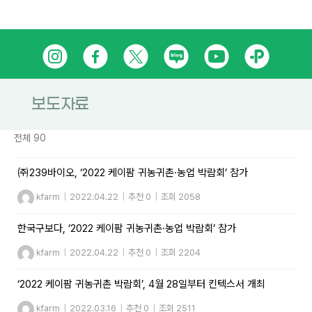
Skip
인
페
트
네
유
카
to
content
스
이
위
이
튜
카
타
스
터
버
브
오
보도자료
그
북
블
톡
전체 90
램
로
플
㈜239바이오, ‘2022 케이팜 귀농귀촌·농업 박람회’ 참가
그
러
kfarm
|
2022.04.22
|
추천 0
|
조회 2058
스
한국구보다, ‘2022 케이팜 귀농귀촌·농업 박람회’ 참가
친
kfarm
|
2022.04.22
|
추천 0
|
조회 2204
구
‘2022 케이팜 귀농귀촌 박람회’, 4월 28일부터 킨텍스서 개최
kfarm
|
2022.03.16
|
추천 0
|
조회 2511