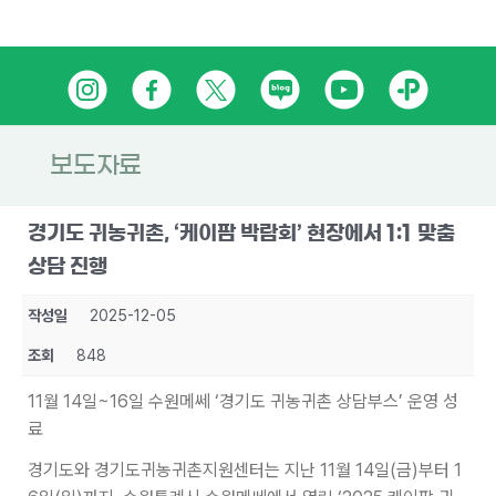
Skip
인
페
트
네
유
카
to
content
스
이
위
이
튜
카
타
스
터
버
브
오
보도자료
그
북
블
톡
경기도 귀농귀촌, ‘케이팜 박람회’ 현장에서 1:1 맞춤
램
로
플
상담 진행
그
러
작성일
2025-12-05
스
조회
848
친
11월 14일~16일 수원메쎄 ‘경기도 귀농귀촌 상담부스’ 운영 성
구
료
경기도와 경기도귀농귀촌지원센터는 지난 11월 14일(금)부터 1