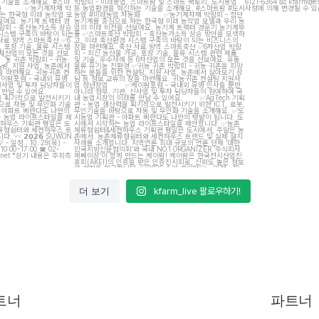
7
13
5
더 보기
kfarm_live 팔로우하기!
트너
파트너