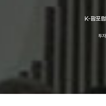
K-팜포럼
투자