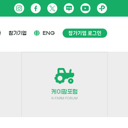
인
페
트
네
유
카
스
이
위
이
튜
카
타
스
터
버
브
오
참가기업 로그인
사
참가기업
ENG
그
북
블
톡
램
로
플
그
러
스
친
케이팜포럼
구
K-FARM FORUM