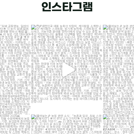
인스타그램
"AI와 공동영농, 달라지
대한민국 대표 농축산 박람회, 케이팜을 소개합니
[훑어보는
농업 관련
]
다!
새
케이팜은
...
2
23
10
N KFARM 2026
[훑어보는
농업 관련 소식 : "농촌과 일상, AI로 스마
[2026 충청케이
AILER
...
트해지다"]
...
20일 