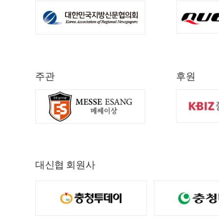
주관
후원
대신협 회원사