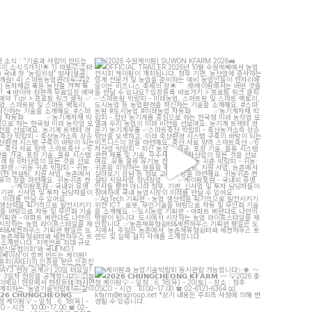
 소식 : "기술과 사람이 만드는
[2026 수원케이팜] SUWON KFARM 2026
로운 농업"]
OFFICIAL TRAILER
...
...
7
5
13
5
팜 - DAY3 현장 공개
]
케이팜과 농업기술박람회 동시관람 가능합니다
터요일! 농·축산
...
𝟮𝟬𝟮𝟲
...