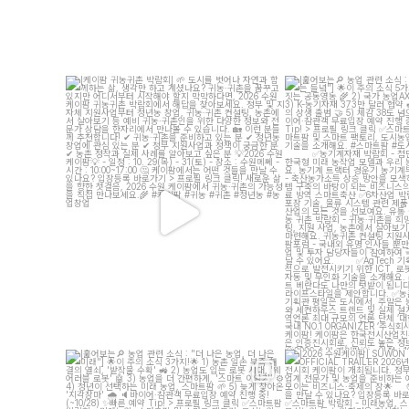
[케이팜 귀농귀촌 박람회]
도시를 벗어나 자연과 함
[훑어보는
농업 관련 소식 : 
께하는 삶, 생각만 하고 계셨나요?
...
는 들녘"
이
...
4
4
12
[훑어보는
농업 관련 소식 : "더 나은 농업, 더 나은
[2026 수원케이팜] SUWO
미래"]
OFFICIAL TR
이
...