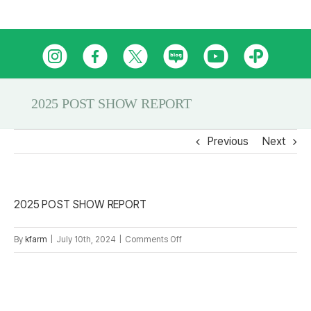
Skip
인
페
트
네
유
카
to
content
스
이
위
이
튜
카
타
스
터
버
브
오
2025 POST SHOW REPORT
그
북
블
톡
Previous
Next
램
로
플
그
러
2025 POST SHOW REPORT
스
친
on
By
kfarm
|
July 10th, 2024
|
Comments Off
2025
구
POST
SHOW
REPORT