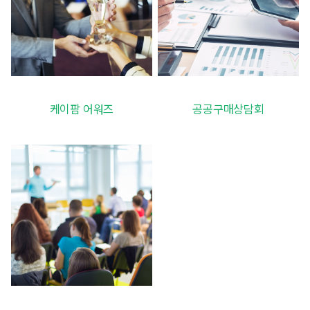
케이팜 어워즈
공공구매상담회