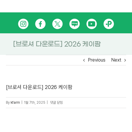
Skip
인
페
트
네
유
카
to
content
스
이
위
이
튜
카
타
스
터
버
브
오
[브로셔 다운로드] 2026 케이팜
그
북
블
톡
Previous
Next
램
로
플
그
러
[브로셔 다운로드] 2026 케이팜
스
친
[브
By
kfarm
|
1월 7th, 2025
|
댓글 닫힘
로
구
셔
다
운