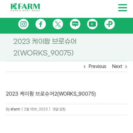
Skip
인
페
트
네
유
카
to
content
스
이
위
이
튜
카
2023 케이팜 브로슈어
타
스
터
버
브
오
2(WORKS_90075)
그
북
블
톡
램
로
플
Previous
Next
그
러
스
2023 케이팜 브로슈어2(WORKS_90075)
친
2023
By
kfarm
|
2월 16th, 2023
|
댓글 닫힘
구
케
이
팜