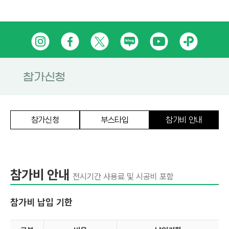
Skip
인
페
트
네
유
카
to
content
스
이
위
이
튜
카
타
스
터
버
브
오
참가신청
그
북
블
톡
램
로
플
참가신청
부스타입
참가비 안내
그
러
스
친
참가비 안내
전시기간 사용료 및 시공비 포함
구
참가비 납입 기한