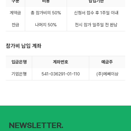
구분
비용
납입기한
계약금
총 참가비의 50%
신청서 접수 후 1주일 이내
잔금
나머지 50%
전시 참가 일주일 전 완납
참가비 납입 계좌
입금은행
계좌번호
예금주
기업은행
541-036291-01-110
(주)메쎄이상
NEWSLETTER.