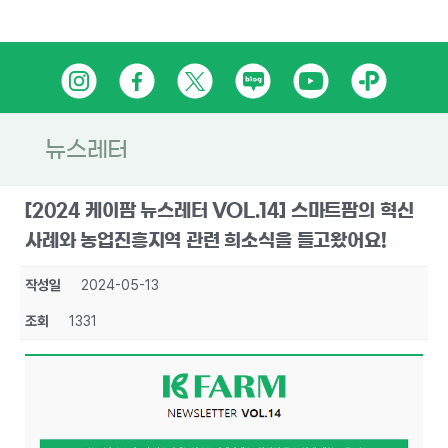
Skip
인
페
트
네
유
카
to
content
스
이
위
이
튜
카
타
스
터
버
브
오
뉴스레터
그
북
블
톡
[2024 케이팜 뉴스레터 VOL.14] 스마트팜의 혁신
램
로
플
사례와 농업진흥지역 관련 희소식을 들고왔어요!
그
러
작성일
2024-05-13
스
조회
1331
친
구