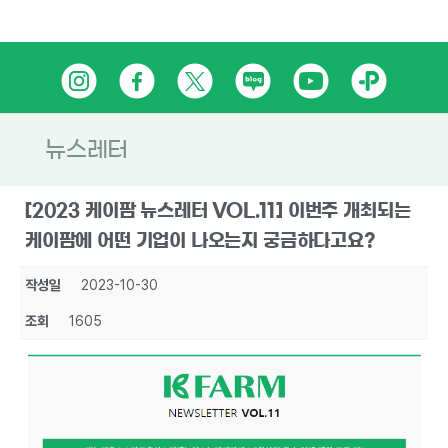
Skip
인
페
트
네
유
카
to
content
스
이
위
이
튜
카
타
스
터
버
브
오
뉴스레터
그
북
블
톡
[2023 케이팜 뉴스레터 VOL.11] 이번주 개최되는
램
로
플
케이팜에 어떤 기업이 나오는지 궁금하다고요?
그
러
작성일
2023-10-30
스
조회
1605
친
구