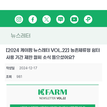
Skip
인
페
트
네
유
카
to
content
스
이
위
이
튜
카
타
스
터
버
브
오
뉴스레터
그
북
블
톡
[2024 케이팜 뉴스레터 VOL.22] 농촌체류형 쉼터
램
로
플
사용 기간 제한 철회 소식 들으셨어요?
그
러
작성일
2024-12-17
스
조회
981
친
구