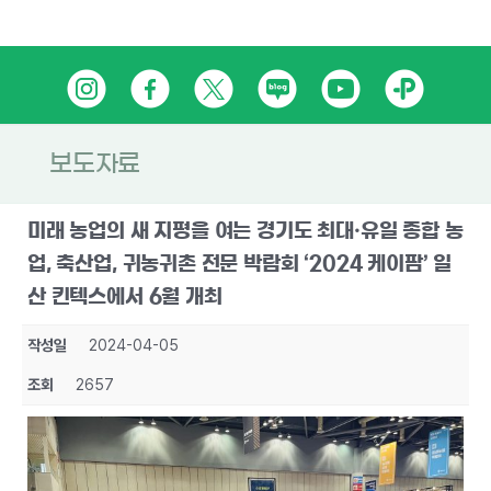
Skip
인
페
트
네
유
카
to
content
스
이
위
이
튜
카
타
스
터
버
브
오
보도자료
그
북
블
톡
미래 농업의 새 지평을 여는 경기도 최대·유일 종합 농
램
로
플
업, 축산업, 귀농귀촌 전문 박람회 ‘2024 케이팜’ 일
그
러
산 킨텍스에서 6월 개최
스
작성일
2024-04-05
친
조회
2657
구