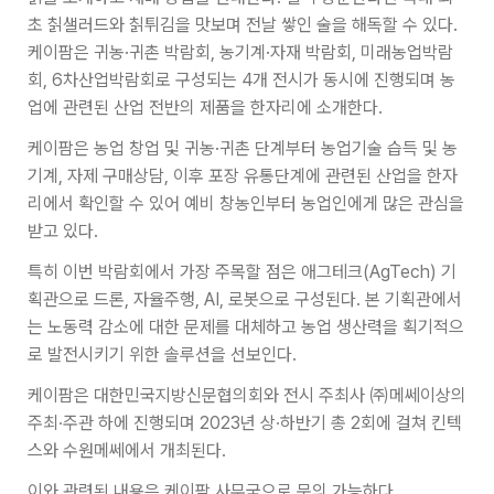
초 칡샐러드와 칡튀김을 맛보며 전날 쌓인 술을 해독할 수 있다.
케이팜은 귀농·귀촌 박람회, 농기계·자재 박람회, 미래농업박람
회, 6차산업박람회로 구성되는 4개 전시가 동시에 진행되며 농
업에 관련된 산업 전반의 제품을 한자리에 소개한다.
케이팜은 농업 창업 및 귀농·귀촌 단계부터 농업기술 습득 및 농
기계, 자제 구매상담, 이후 포장 유통단계에 관련된 산업을 한자
리에서 확인할 수 있어 예비 창농인부터 농업인에게 많은 관심을
받고 있다.
특히 이번 박람회에서 가장 주목할 점은 애그테크(AgTech) 기
획관으로 드론, 자율주행, AI, 로봇으로 구성된다. 본 기획관에서
는 노동력 감소에 대한 문제를 대체하고 농업 생산력을 획기적으
로 발전시키기 위한 솔루션을 선보인다.
케이팜은 대한민국지방신문협의회와 전시 주최사 ㈜메쎄이상의
주최∙주관 하에 진행되며 2023년 상∙하반기 총 2회에 걸쳐 킨텍
스와 수원메쎄에서 개최된다.
이와 관련된 내용은 케이팜 사무국으로 문의 가능하다.