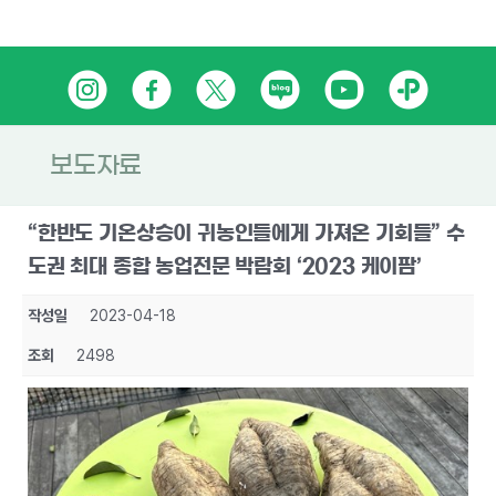
Skip
인
페
트
네
유
카
to
content
스
이
위
이
튜
카
타
스
터
버
브
오
보도자료
그
북
블
톡
“한반도 기온상승이 귀농인들에게 가져온 기회들” 수
램
로
플
도권 최대 종합 농업전문 박람회 ‘2023 케이팜’
그
러
작성일
2023-04-18
스
조회
2498
친
구