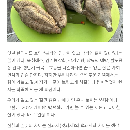
옛날 한의서를 보면 “북방엔 인삼이 있고 남방엔 칡이 있다”라는
말이 있다. 숙취해소, 간기능강화, 감기예방, 당뇨병 예방, 탈모증
상 완화, 갱년기 극복… 효능을 나열하자면 끝도 없는 칡은 가히
인삼과 견줄 만하다. 하지만 우리나라와 같은 추운 지역에서는
칡이 가늘고 질겨 지기 때문에 보릿고개 시절에나 씹어먹었지 현
재는 착즙해 먹는 게 최선이다.
우리가 알고 있는 질긴 칡은 산에 가면 흔히 보이는 ‘산칡’이다.
그런데 ‘2023 케이팜’ 박람회에 가면 볼 수 있는 새롭고 특이한
칡이 있다. 바로 ‘알칡’이다.
산칡과 알칡의 차이는 산돼지(멧돼지)와 백돼지의 차이를 생각