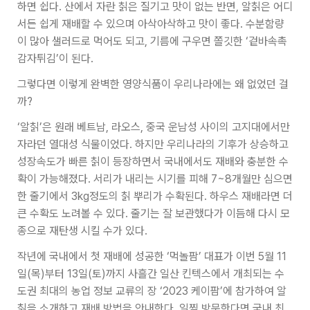
하면 쉽다. 산에서 자란 칡은 질기고 맛이 없는 반면, 알칡은 어디
서든 쉽게 재배할 수 있으며 아삭아삭하고 맛이 좋다. 수분함량
이 많아 샐러드로 먹어도 되고, 기름에 구우면 쫄깃한 ‘겉바속촉
감자튀김’이 된다.
그렇다면 이렇게 완벽한 영양식품이 우리나라에는 왜 없었던 걸
까?
‘알칡’은 원래 베트남, 라오스, 중국 운남성 사이의 고지대에서만
자라던 열대성 식물이었다. 하지만 우리나라의 기후가 상승하고
성장속도가 빠른 칡이 등장하면서 국내에서도 재배와 충분한 수
확이 가능해졌다. 서리가 내리는 시기를 피해 7~8개월만 심으면
한 줄기에서 3kg정도의 칡 뿌리가 수확된다. 하우스 재배라면 더
큰 수확도 노려볼 수 있다. 줄기는 잘 보관했다가 이듬해 다시 모
종으로 재탄생 시킬 수가 있다.
작년에 국내에서 첫 재배에 성공한 ‘먹놀팜’ 대표가 이번 5월 11
일(목)부터 13일(토)까지 사흘간 일산 킨텍스에서 개최되는 수
도권 최대의 농업 정보 교류의 장 ‘2023 케이팜’에 참가하여 알
칡을 소개하고 재배 방법을 안내한다. 일찍 방문한다면 국내 최