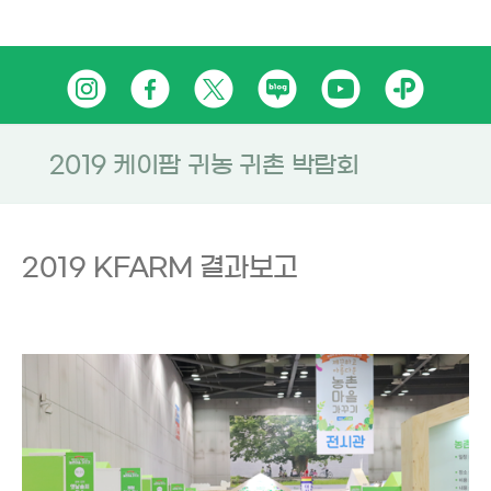
Skip
인
페
트
네
유
카
to
content
스
이
위
이
튜
카
타
스
터
버
브
오
2019 케이팜 귀농 귀촌 박람회
그
북
블
톡
램
로
플
2019 KFARM 결과보고
그
러
스
친
구