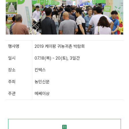
행사명
2019 케이팜 귀농귀촌 박람회
일시
07.18(목) - 20(토), 3일간
장소
킨텍스
주최
농민신문
주관
메쎄이상