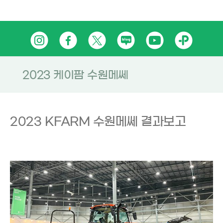
Skip
인
페
트
네
유
카
to
content
스
이
위
이
튜
카
타
스
터
버
브
오
2023 케이팜 수원메쎄
그
북
블
톡
램
로
플
2023 KFARM 수원메쎄 결과보고
그
러
스
친
구