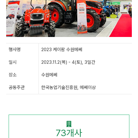
행사명
2023 케이팜 수원메쎄
일시
2023.11.2(목) - 4(토), 3일간
장소
수원메쎄
공동주관
한국농업기술진흥원, 메쎄이상
73
개사