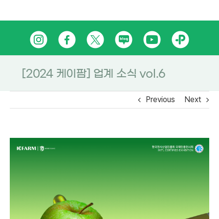
Skip
인
페
트
네
유
카
to
content
스
이
위
이
튜
카
타
스
터
버
브
오
[2024 케이팜] 업계 소식 vol.6
그
북
블
톡
Previous
Next
램
로
플
그
러
스
친
구