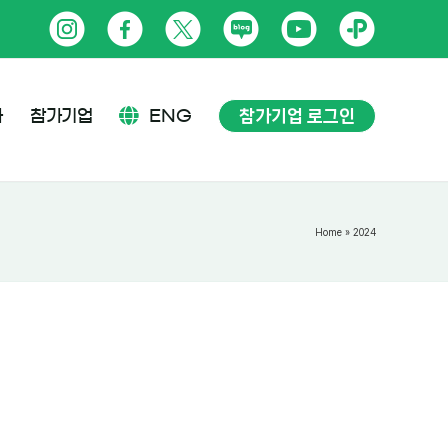
인
페
트
네
유
카
스
이
위
이
튜
카
타
스
터
버
브
오
참가기업 로그인
사
참가기업
ENG
그
북
블
톡
램
로
플
그
러
Home
»
2024
스
친
구