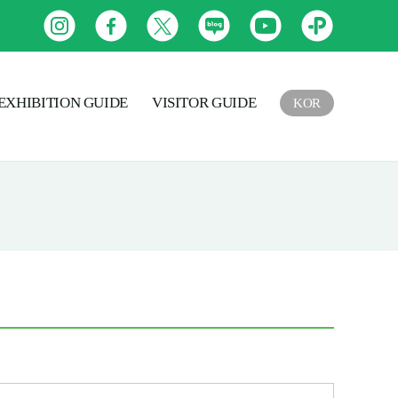
인
페
트
네
유
카
스
이
위
이
튜
카
타
스
터
버
브
오
EXHIBITION GUIDE
VISITOR GUIDE
KOR
그
북
블
톡
램
로
플
그
러
스
친
구