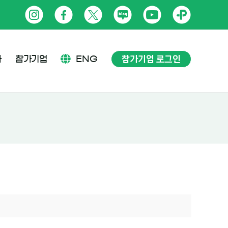
인
페
트
네
유
카
스
이
위
이
튜
카
타
스
터
버
브
오
참가기업 로그인
사
참가기업
ENG
그
북
블
톡
램
로
플
그
러
스
친
구